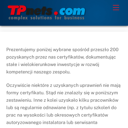
Skip
Men
to
content
Prezentujemy poniżej wybrane spośród przeszło 200
pozyskanych przez nas certyfikatów, dokumentując
stałe i wielokierunkowe inwestycje w rozwój
kompetencji naszego zespołu.
Oczywiście niektóre z uzyskanych uprawnień nie mają
formy certyfikatu. Stąd nie znalazły się w poniższym
zestawieniu. Inne z kolei uzyskało kilku pracowników
lub są regularnie odnawiane (np. z tytułu szkoleń do
prac na wysokości lub okresowych certyfikatów
autoryzowanego instalatora lub serwisanta