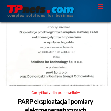
Skip
Men
to
content
Certyfikaty dla pracowników
PARP eksploatacja i pomiary
elektroenergetycznych