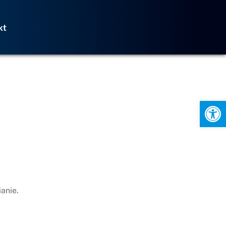
kt
Otwórz pasek narzędzi
ianie.