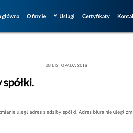
a główna
O firmie
Usługi
Certyfikaty
Konta
28 LISTOPADA 2018
 spółki.
zmianie uległ adres siedziby spółki. Adres biura nie uległ zm