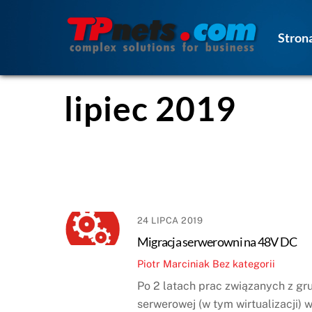
Skip
to
Stron
content
lipiec 2019
24 LIPCA 2019
Migracja serwerowni na 48V DC
Piotr Marciniak
Bez kategorii
Po 2 latach prac związanych z gru
serwerowej (w tym wirtualizacji) 