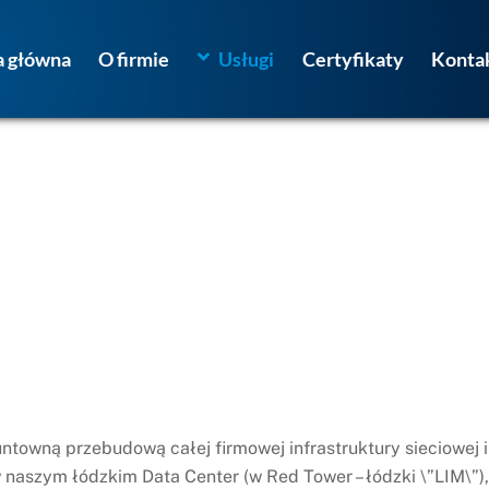
a główna
O firmie
Usługi
Certyfikaty
Konta
ntowną przebudową całej firmowej infrastruktury sieciowej i
w naszym łódzkim Data Center (w Red Tower – łódzki \”LIM\”),