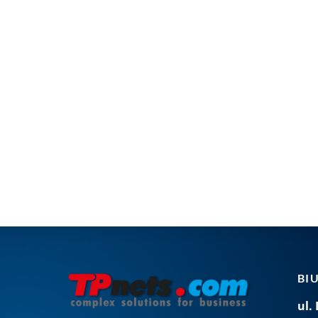
BI
ul.