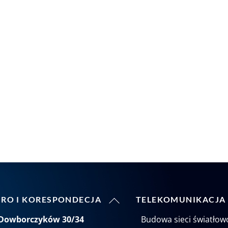
Back
URO I KORESPONDECJA
TELEKOMUNIKACJA
To
 Dowborczyków 30/34
Budowa sieci światło
Top