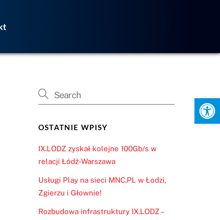
kt
Otwórz pasek narzędzi
OSTATNIE WPISY
IX.LODZ zyskał kolejne 100Gb/s w
relacji Łódź-Warszawa
Usługi Play na sieci MNC.PL w Łodzi,
Zgierzu i Głownie!
Rozbudowa infrastruktury IX.LODZ –