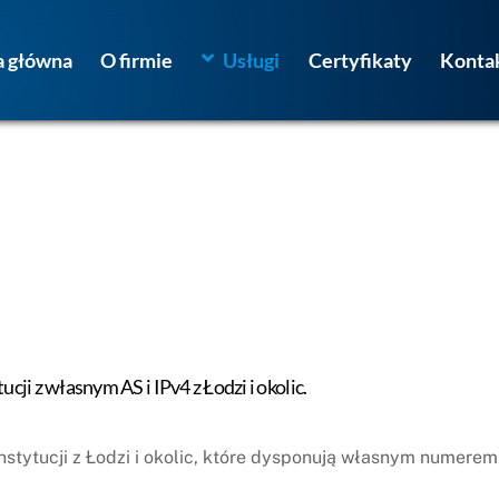
a główna
O firmie
Usługi
Certyfikaty
Konta
cji z własnym AS i IPv4 z Łodzi i okolic.
nstytucji z Łodzi i okolic, które dysponują własnym numerem