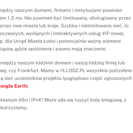
między naszymi domami, firmami i instytucjami powinien
em 1-2 ms. Nie powinien być limitowany, obsługiwany przez
rzez inne miasta lub kraje. Szybka i nielimitowana sieć, to
czesnych, wydajnych i interaktywnych usług #IP nowej
p. dla Urząd Miasta Łodzi i potencjalnie ważny element
tupów, gdzie opóźnienie i pasmo mają znaczenie.
e między naszym łódzkim domem i naszą łódzką firmą lub
awę, czy Frankfurt. Mamy w IX.LODZ.PL wszystkie potrzebne
ką sieć uczestników projektu (poglądowo część zgłoszonych
Google Earth
).
łasnym ASn i IPv4? Może uda się ruszyć kulę śniegową, z
 skorzystamy.