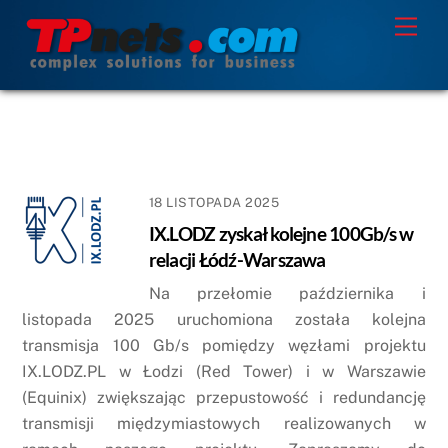
Skip
Men
to
content
18 LISTOPADA 2025
IX.LODZ zyskał kolejne 100Gb/s w
relacji Łódź-Warszawa
Na przełomie października i
listopada 2025 uruchomiona została kolejna
transmisja 100 Gb/s pomiędzy węzłami projektu
IX.LODZ.PL w Łodzi (Red Tower) i w Warszawie
(Equinix) zwiększając przepustowość i redundancję
transmisji międzymiastowych realizowanych w