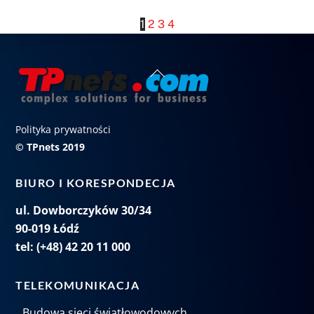
1
2
3
4
Back
To
Top
Polityka prywatności
© TPnets 2019
BIURO I KORESPONDECJA
ul. Dowborczyków 30/34
90-019 Łódź
tel: (+48) 42 20 11 000
TELEKOMUNIKACJA
Budowa sieci światłowodowych